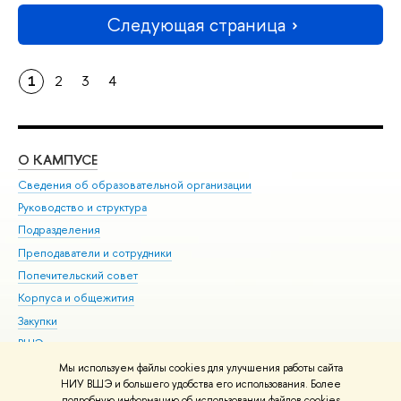
Следующая страница
1
2
3
4
О КАМПУСЕ
ОБ
Сведения об образовательной организации
Мер
Руководство и структура
Мер
Подразделения
Дов
Преподаватели и сотрудники
Ол
Попечительский совет
При
Корпуса и общежития
При
Закупки
Ди
ВШЭ для студентов с ограниченными возможностями
До
здоровья и инвалидностью
Ас
Мы используем файлы cookies для улучшения работы сайта
Версия для слабовидящих
НИУ ВШЭ и большего удобства его использования. Более
Обр
подробную информацию об использовании файлов cookies