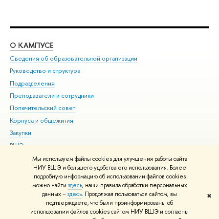
О КАМПУСЕ
ОБ
Сведения об образовательной организации
Мер
Руководство и структура
Мер
Подразделения
Дов
Преподаватели и сотрудники
Ол
Попечительский совет
При
Корпуса и общежития
При
Закупки
Ди
ВШЭ для студентов с ограниченными возможностями
До
здоровья и инвалидностью
Ас
Мы используем файлы cookies для улучшения работы сайта
Версия для слабовидящих
НИУ ВШЭ и большего удобства его использования. Более
Обр
подробную информацию об использовании файлов cookies
Единая платежная страница
можно найти
здесь
, наши правила обработки персональных
данных –
здесь
. Продолжая пользоваться сайтом, вы
✖
Редактору
подтверждаете, что были проинформированы об
© НИУ ВШЭ 1993–2026
Адреса и контакты
Условия использования
использовании файлов cookies сайтом НИУ ВШЭ и согласны