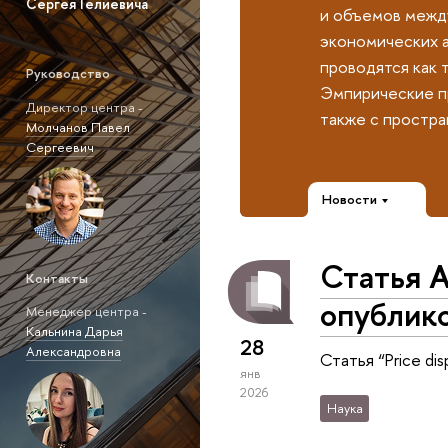
Сергея Гелиевича
и объемов межд
экономических а
проводятся как 
Руководство
Эмпирические пр
Директор центра -
также с простр
Молчанов Павел
Сергеевич
Новости
Статья А
Контакты
опублико
Менеджер центра -
Кальнина Дарья
28
Александровна
Статья “Price dis
янв
2026
Наука