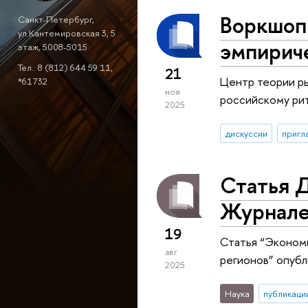
Воркшоп 
Санкт-Петербург,
ул.Кантемировская 3, 5
эмпирич
этаж, 5008-5015
Тел.: 8 (812) 644 59 11,
21
Центр теории р
*61732
ноя
российскому рит
2025
дискуссии
пригл
Статья 
Журнале
19
Статья “Экономи
авг
регионов” опубл
2025
Наука
публикаци