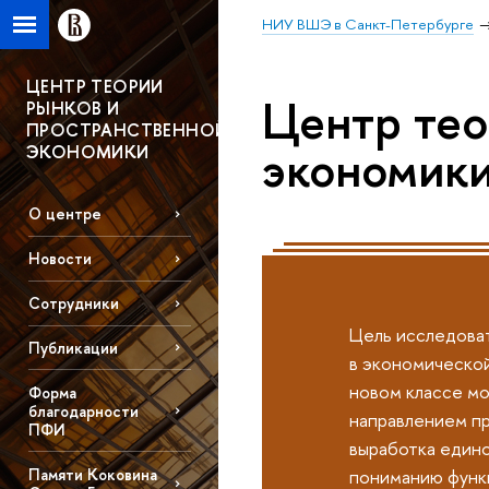
НИУ ВШЭ в Санкт-Петербурге
ЦЕНТР ТЕОРИИ
Центр тео
РЫНКОВ И
ПРОСТРАНСТВЕННОЙ
экономик
ЭКОНОМИКИ
О центре
Новости
Сотрудники
Цель исследоват
Публикации
в экономической
новом классе м
Форма
благодарности
направлением п
ПФИ
выработка едино
Памяти Коковина
пониманию функ