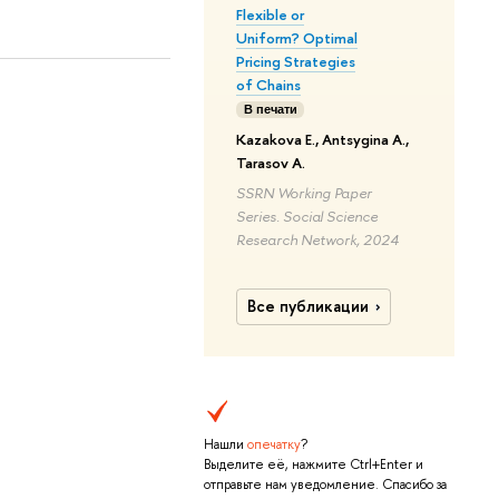
Flexible or
Uniform? Optimal
Pricing Strategies
of Chains
В печати
Kazakova E., Antsygina A.,
Tarasov A.
SSRN Working Paper
Series. Social Science
Research Network, 2024
Все публикации
Нашли
опечатку
?
Выделите её, нажмите Ctrl+Enter и
отправьте нам уведомление. Спасибо за