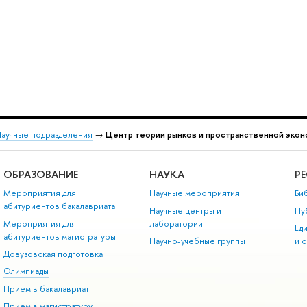
аучные подразделения
→
Центр теории рынков и пространственной экон
ОБРАЗОВАНИЕ
НАУКА
Р
Мероприятия для
Научные мероприятия
Би
абитуриентов бакалавриата
Научные центры и
Пу
Мероприятия для
лаборатории
Ед
абитуриентов магистратуры
Научно-учебные группы
и 
Довузовская подготовка
Олимпиады
Прием в бакалавриат
Прием в магистратуру