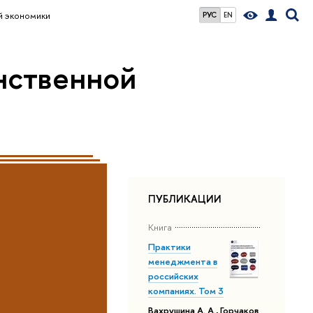
й экономики
РУС
EN
нственной
ПУБЛИКАЦИИ
Книга
Практики
менеджмента в
российских
компаниях. Том 3
Вахрушина А. А., Горчаков