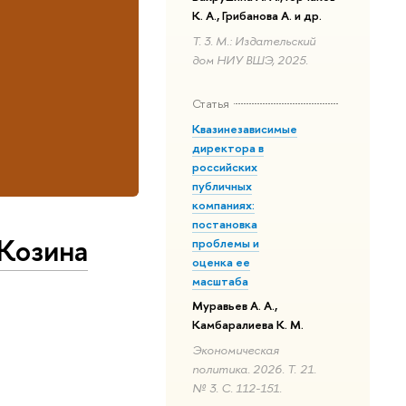
К. А., Грибанова А. и др.
Т. 3. М.: Издательский
дом НИУ ВШЭ, 2025.
Статья
Квазинезависимые
директора в
российских
публичных
компаниях:
постановка
 Козина
проблемы и
оценка ее
масштаба
Муравьев А. А.,
Камбаралиева К. М.
Экономическая
политика. 2026. Т. 21.
№ 3. С. 112-151.