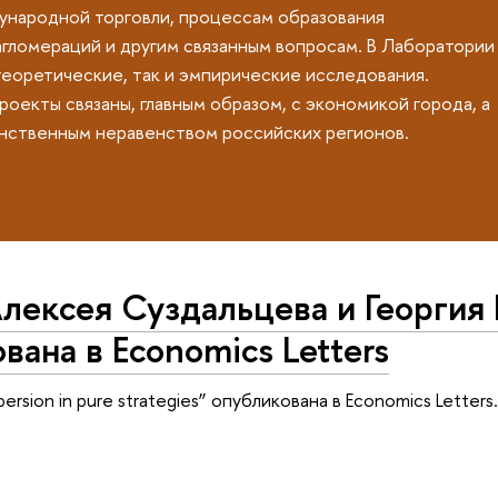
ународной торговли, процессам образования
гломераций и другим связанным вопросам. В Лаборатории
теоретические, так и эмпирические исследования.
оекты связаны, главным образом, с экономикой города, а
анственным неравенством российских регионов.
лексея Суздальцева и Георгия
вана в Economics Letters
persion in pure strategies” опубликована в Economics Letters.