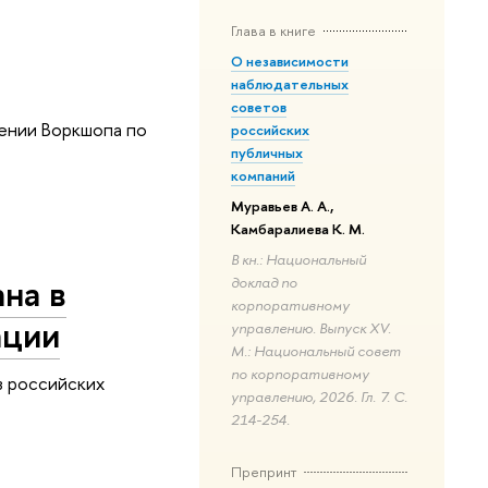
Глава в книге
О независимости
наблюдательных
советов
ении Воркшопа по
российских
публичных
компаний
Муравьев А. А.,
Камбаралиева К. М.
В кн.: Национальный
на в
доклад по
корпоративному
ации
управлению. Выпуск XV.
М.: Национальный совет
по корпоративному
з российских
управлению, 2026. Гл. 7. С.
214-254.
Препринт