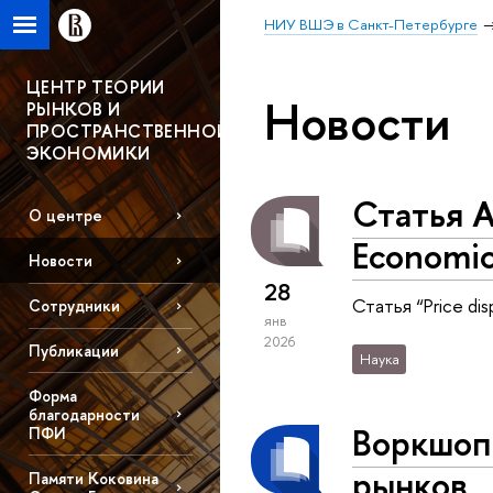
НИУ ВШЭ в Санкт-Петербурге
ЦЕНТР ТЕОРИИ
Новости
РЫНКОВ И
ПРОСТРАНСТВЕННОЙ
ЭКОНОМИКИ
Статья А
О центре
Economic
Новости
28
Статья “Price dis
Сотрудники
янв
2026
Публикации
Наука
Форма
благодарности
Воркшоп 
ПФИ
рынков
Памяти Коковина