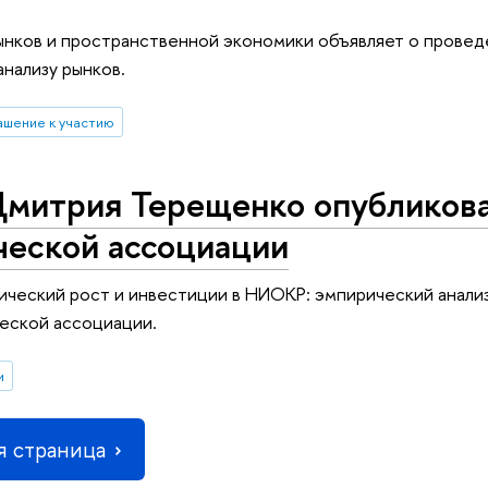
нков и пространственной экономики объявляет о провед
нализу рынков.
ашение к участию
Дмитрия Терещенко опубликов
ческой ассоциации
ческий рост и инвестиции в НИОКР: эмпирический анализ
еской ассоциации.
и
 страница