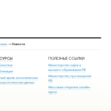
омики
→
Новости
ЕСУРСЫ
ПОЛЕЗНЫЕ ССЫЛКИ
блиотека
Министерство науки и
высшего образования РФ
бликации
Министерство просвещения
иный архив экономических
РФ
социологических данных
Массовые открытые онлайн-
курсы