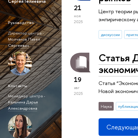
Сергея Гелиевича
21
Центр теории ры
ноя
эмпирическому а
2025
Руководство
Директор центра -
дискуссии
пригл
Молчанов Павел
Сергеевич
Статья 
экономи
19
Статья “Экономи
Контакты
авг
Новой экономич
2025
Менеджер центра -
Кальнина Дарья
Наука
публикаци
Александровна
Следующая