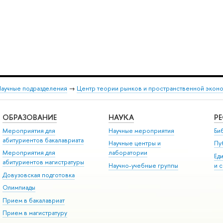
аучные подразделения
→
Центр теории рынков и пространственной экон
ОБРАЗОВАНИЕ
НАУКА
Р
Мероприятия для
Научные мероприятия
Би
абитуриентов бакалавриата
Научные центры и
Пу
Мероприятия для
лаборатории
Ед
абитуриентов магистратуры
Научно-учебные группы
и 
Довузовская подготовка
Олимпиады
Прием в бакалавриат
Прием в магистратуру