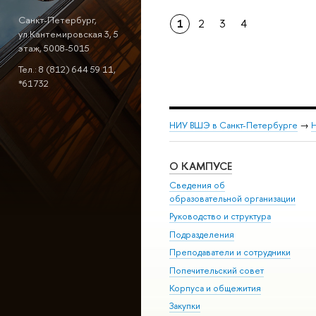
Санкт-Петербург,
1
2
3
4
ул.Кантемировская 3, 5
этаж, 5008-5015
Тел.: 8 (812) 644 59 11,
*61732
НИУ ВШЭ в Санкт-Петербурге
→
Н
О КАМПУСЕ
Сведения об
образовательной организации
Руководство и структура
Подразделения
Преподаватели и сотрудники
Попечительский совет
Корпуса и общежития
Закупки