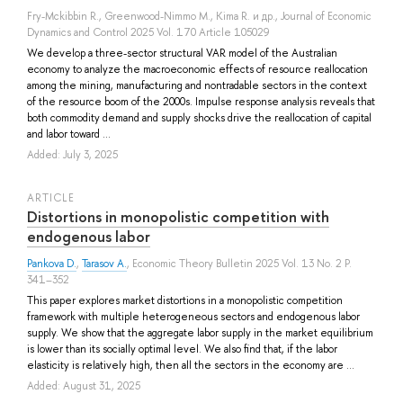
Fry-Mckibbin R.
,
Greenwood-Nimmo M.
,
Kima R.
и др.
, Journal of Economic
Dynamics and Control 2025 Vol. 170 Article 105029
We develop a three-sector structural VAR model of the Australian
economy to analyze the macroeconomic effects of resource reallocation
among the mining, manufacturing and nontradable sectors in the context
of the resource boom of the 2000s. Impulse response analysis reveals that
both commodity demand and supply shocks drive the reallocation of capital
and labor toward ...
Added: July 3, 2025
ARTICLE
Distortions in monopolistic competition with
endogenous labor
Pankova D.
,
Tarasov A.
, Economic Theory Bulletin 2025 Vol. 13 No. 2 P.
341–352
This paper explores market distortions in a monopolistic competition
framework with multiple heterogeneous sectors and endogenous labor
supply. We show that the aggregate labor supply in the market equilibrium
is lower than its socially optimal level. We also find that, if the labor
elasticity is relatively high, then all the sectors in the economy are ...
Added: August 31, 2025