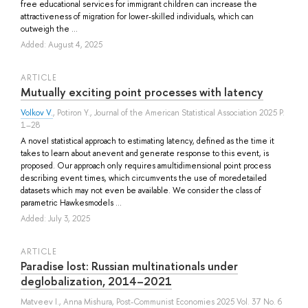
free educational services for immigrant children can increase the
attractiveness of migration for lower-skilled individuals, which can
outweigh the ...
Added: August 4, 2025
ARTICLE
Mutually exciting point processes with latency
Volkov V.
,
Potiron Y.
, Journal of the American Statistical Association 2025 P.
1–28
A novel statistical approach to estimating latency, defined as the time it
takes to learn about anevent and generate response to this event, is
proposed. Our approach only requires amultidimensional point process
describing event times, which circumvents the use of moredetailed
datasets which may not even be available. We consider the class of
parametric Hawkesmodels ...
Added: July 3, 2025
ARTICLE
Paradise lost: Russian multinationals under
deglobalization, 2014–2021
Matveev I.
,
Anna Mishura
, Post-Communist Economies 2025 Vol. 37 No. 6