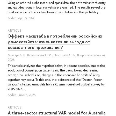
Using an ordered probit model and spatial data, the determinants of entry
and exit decisions in local markets are examined. The results reveal the
predominance of the motive to avoid cannibalization: the probability ...
Added: April 8, 2026
ARTICLE
Эффект масштаба в потреблении российских
домохозяйств: изменяется ли выгода от
совместного проживания?
Мишура А. В.
,
Вишневская П. И.
,
Пелгонен Д. А.
, Вопросы экономики
2026
This article analyzes the hypothesis that, in recent decades, due to the
evolution of consumption patterns and the trend toward decreasing
average household size, changes in the economic benefits of living
together may occur. To this end, the existence of the "Deaton-Paxson
paradox" is tested using data from a Russian household budget survey for
2003-2023, ...
Added: June 6, 2026
ARTICLE
A three-sector structural VAR model for Australia