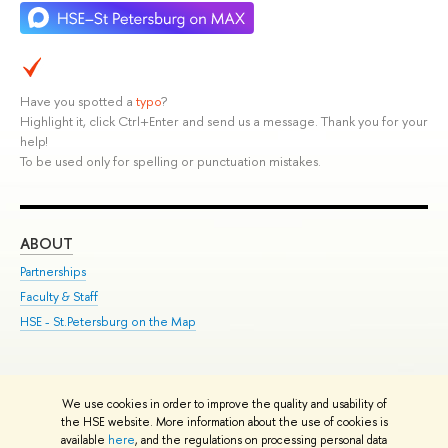
Have you spotted a
typo
?
Highlight it, click Ctrl+Enter and send us a message. Thank you for your
help!
To be used only for spelling or punctuation mistakes.
ABOUT
ST
Partnerships
Int
Faculty & Staff
Su
HSE - St.Petersburg on the Map
Pre
Inc
Out
We use cookies in order to improve the quality and usability of
Edit
the HSE website. More information about the use of cookies is
© HSE University 1993–2026
Contacts
Copyright
Privacy Policy
Site
available
here
, and the regulations on processing personal data