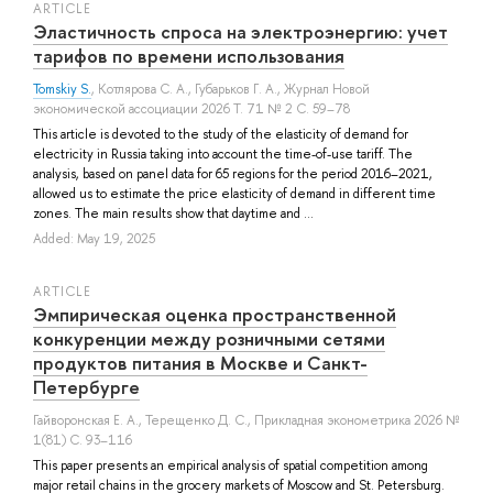
ARTICLE
Эластичность спроса на электроэнергию: учет
тарифов по времени использования
Tomskiy S.
,
Котлярова С. А.
,
Губарьков Г. А.
, Журнал Новой
экономической ассоциации 2026 Т. 71 № 2 С. 59–78
This article is devoted to the study of the elasticity of demand for
electricity in Russia taking into account the time-of-use tariff. The
analysis, based on panel data for 65 regions for the period 2016–2021,
allowed us to estimate the price elasticity of demand in different time
zones. The main results show that daytime and ...
Added: May 19, 2025
ARTICLE
Эмпирическая оценка пространственной
конкуренции между розничными сетями
продуктов питания в Москве и Санкт-
Петербурге
Гайворонская Е. А.
,
Терещенко Д. С.
, Прикладная эконометрика 2026 №
1(81) С. 93–116
This paper presents an empirical analysis of spatial competition among
major retail chains in the grocery markets of Moscow and St. Petersburg.