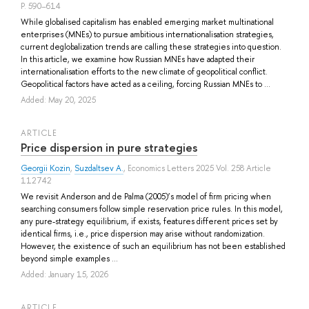
P. 590–614
While globalised capitalism has enabled emerging market multinational
enterprises (MNEs) to pursue ambitious internationalisation strategies,
current deglobalization trends are calling these strategies into question.
In this article, we examine how Russian MNEs have adapted their
internationalisation efforts to the new climate of geopolitical conflict.
Geopolitical factors have acted as a ceiling, forcing Russian MNEs to ...
Added: May 20, 2025
ARTICLE
Price dispersion in pure strategies
Georgii Kozin
,
Suzdaltsev A.
, Economics Letters 2025 Vol. 258 Article
112742
We revisit Anderson and de Palma (2005)’s model of firm pricing when
searching consumers follow simple reservation price rules. In this model,
any pure-strategy equilibrium, if exists, features different prices set by
identical firms, i.e., price dispersion may arise without randomization.
However, the existence of such an equilibrium has not been established
beyond simple examples ...
Added: January 15, 2026
ARTICLE