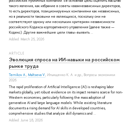
российских публичных компаний. Ее основная цель–оценить масштаб
такого явления, как избрание в советы квазинезависимых директоров,
то есть директоров, позиционируемых компаниями как независимых,
но в реальности таковыми не являющихся, поскольку они не
соответствуют одному или нескольким критериям независимости
российского Кодекса корпоративного управления (далее также —
Кодекс). Другие важнейшие цели главы–выявить ...
Added: March 25, 2026
ARTICLE
Эволюция спроса на ИИ‑навыки на российском
рынке труда
Ternikov A.
,
Maltseva V.
,
Ильященко К. А.
и др.
, Вопросы экономики
2026
The rapid proliferation of Artificial Intelligence (AI) is reshaping labor
markets globally, yet robust evidence on its impact remains scarce for non-
Western economies, particularly following the mass adoption of
generative AI and large language models. While existing literature
documents a rising demand for AI skills in developed countries,
comprehensive studies that analyze skill dynamics and ...
Added: June 18, 2026