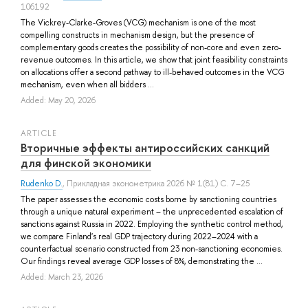
106192
The Vickrey-Clarke-Groves (VCG) mechanism is one of the most
compelling constructs in mechanism design, but the presence of
complementary goods creates the possibility of non-core and even zero-
revenue outcomes. In this article, we show that joint feasibility constraints
on allocations offer a second pathway to ill-behaved outcomes in the VCG
mechanism, even when all bidders ...
Added: May 20, 2026
ARTICLE
Вторичные эффекты антироссийских санкций
для финской экономики
Rudenko D.
, Прикладная эконометрика 2026 № 1(81) С. 7–25
The paper assesses the economic costs borne by sanctioning countries
through a unique natural experiment – the unprecedented escalation of
sanctions against Russia in 2022. Employing the synthetic control method,
we compare Finland's real GDP trajectory during 2022–2024 with a
counterfactual scenario constructed from 23 non-sanctioning economies.
Our findings reveal average GDP losses of 8%, demonstrating the ...
Added: March 23, 2026