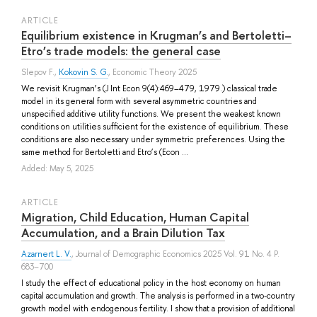
ARTICLE
Equilibrium existence in Krugman’s and Bertoletti–
Etro’s trade models: the general case
Slepov F.
,
Kokovin S. G.
, Economic Theory 2025
We revisit Krugman’s (J Int Econ 9(4):469–479, 1979.) classical trade
model in its general form with several asymmetric countries and
unspecified additive utility functions. We present the weakest known
conditions on utilities sufficient for the existence of equilibrium. These
conditions are also necessary under symmetric preferences. Using the
same method for Bertoletti and Etro’s (Econ ...
Added: May 5, 2025
ARTICLE
Migration, Child Education, Human Capital
Accumulation, and a Brain Dilution Tax
Azarnert L. V.
, Journal of Demographic Economics 2025 Vol. 91 No. 4 P.
683–700
I study the effect of educational policy in the host economy on human
capital accumulation and growth. The analysis is performed in a two-country
growth model with endogenous fertility. I show that a provision of additional