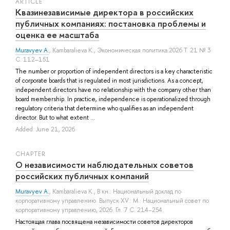
ARTICLE
Квазинезависимые директора в российских
публичных компаниях: постановка проблемы и
оценка ее масштаба
Muravyev A.
,
Kambaralieva K.
, Экономическая политика 2026 Т. 21 № 3
С. 112–151
The number or proportion of independent directors is a key characteristic
of corporate boards that is regulated in most jurisdictions. As a concept,
independent directors have no relationship with the company other than
board membership. In practice, independence is operationalized through
regulatory criteria that determine who qualifies as an independent
director. But to what extent ...
Added: June 21, 2026
СHAPTER
О независимости наблюдательных советов
российских публичных компаний
Muravyev A.
,
Kambaralieva K.
, В кн.: Национальный доклад по
корпоративному управлению. Выпуск XV.: М.: Национальный совет по
корпоративному управлению, 2026. Гл. 7 С. 214–254.
Настоящая глава посвящена независимости советов директоров