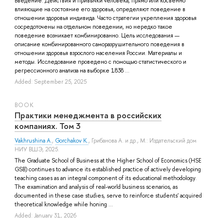
Введение. Действия и привычки человека, прямо или косвенно
влияющие на состояние его здоровья, определяют поведение в
отношении здоровья индивида. Часто стратегии укрепления здоровья
сосредоточены на отдельном поведении, но нередко такое
поведение возникает комбинированно. Цель исследования —
описание комбинированного саморазрушительного поведения в
отношении здоровья взрослого населения России. Материалы и
методы. Исследование проведено с помощью статистического и
регрессионного анализа на выборке 1838 ...
Added: September 25, 2025
BOOK
Практики менеджмента в российских
компаниях. Том 3
Vakhrushina A.
,
Gorchakov K.
,
Грибанова А.
и др.
, М.: Издательский дом
НИУ ВШЭ, 2025.
The Graduate School of Business at the Higher School of Economics (HSE
GSB) continues to advance its established practice of actively developing
teaching cases as an integral component of its educational methodology.
The examination and analysis of real-world business scenarios, as
documented in these case studies, serve to reinforce students' acquired
theoretical knowledge while honing ...
Added: January 31, 2026