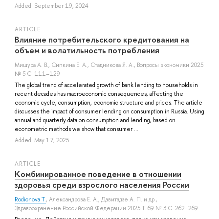
Added: September 19, 2024
ARTICLE
Влияние потребительского кредитования на
объем и волатильность потребления
Мишура А. В.
,
Сипкина Е. А.
,
Стадникова Я. А.
, Вопросы экономики 2025
№ 5 С. 111–129
The global trend of accelerated growth of bank lending to households in
recent decades has macroeconomic consequences, affecting the
economic cycle, consumption, economic structure and prices. The article
discusses the impact of consumer lending on consumption in Russia. Using
annual and quarterly data on consumption and lending, based on
econometric methods we show that consumer ...
Added: May 17, 2025
ARTICLE
Комбинированное поведение в отношении
здоровья среди взрослого населения России
Rodionova T.
,
Александрова Е. А.
,
Давитадзе А. П.
и др.
,
Здравоохранение Российской Федерации 2025 Т. 69 № 3 С. 262–269