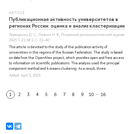
ARTICLE
Публикационная активность университетов в
регионах России: оценка и анализ кластеризации
Терещенко Д. С.
,
Левкин Н. В.
, Псковский регионологический журнал
2025 Т. 21 № 1 С. 22–40
The article is devoted to the study of the publication activity of
universities in the regions of the Russian Federation. The study is based
on data from the OpenAlex project, which provides open and free access
to information on scientific publications. The analysis used the principal
component method and k-means clustering. As a result, three ...
Added: April 3, 2025
…
1
2
3
4
5
6
7
8
9
10
16