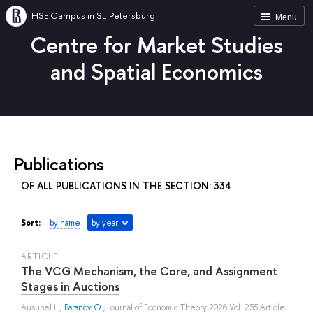
HSE Campus in St. Petersburg
Menu
Centre for Market Studies
and Spatial Economics
Publications
OF ALL PUBLICATIONS IN THE SECTION: 334
Sort:
by name
by year
ARTICLE
The VCG Mechanism, the Core, and Assignment
Stages in Auctions
Ausubel L.
,
Baranov O.
, Journal of Economic Theory 2026 Vol. 235 Article