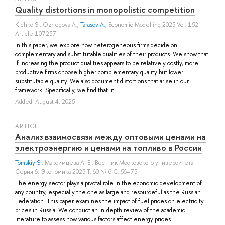
Quality distortions in monopolistic competition
Kichko S.
,
Ozhegova A.
,
Tarasov A.
, Economic Modelling 2025 Vol. 152
Article 107237
In this paper, we explore how heterogeneous firms decide on
complementary and substitutable qualities of their products. We show that
if increasing the product qualities appears to be relatively costly, more
productive firms choose higher complementary quality but lower
substitutable quality. We also document distortions that arise in our
framework. Specifically, we find that in ...
Added: August 4, 2025
ARTICLE
Анализ взаимосвязи между оптовыми ценами на
электроэнергию и ценами на топливо в России
Tomskiy S.
,
Максимцева А. В.
, Вестник Московского университета.
Серия 6: Экономика 2025 Т. 60 № 6 С. 56–75
The energy sector plays a pivotal role in the economic development of
any country, especially the one as large and resourceful as the Russian
Federation. This paper examines the impact of fuel prices on electricity
prices in Russia. We conduct an in-depth review of the academic
literature to assess how various factors affect energy prices ...