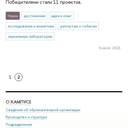
Победителями стали 11 проектов.
Наука
достижения
идеи и опыт
исследования и аналитика
репортаж о событии
зеркальные лаборатории
6 июля 2021
1
2
О КАМПУСЕ
ОБ
Сведения об образовательной организации
Мер
Руководство и структура
Мер
Подразделения
Дов