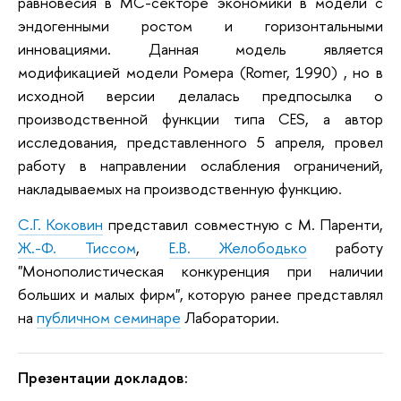
равновесия в МС-секторе экономики в модели с
эндогенными ростом и горизонтальными
инновациями. Данная модель является
модификацией модели Ромера (Romer, 1990) , но в
исходной версии делалась предпосылка о
производственной функции типа CES, а автор
исследования, представленного 5 апреля, провел
работу в направлении ослабления ограничений,
накладываемых на производственную функцию.
С.Г. Коковин
представил совместную с М. Паренти,
Ж.-Ф. Тиссом
,
Е.В.
Ж
елободько
работу
"Монополистическая конкуренция при наличии
больших и малых фирм", которую ранее представлял
на
публичном семинаре
Лаборатории.
Презентации докладов: