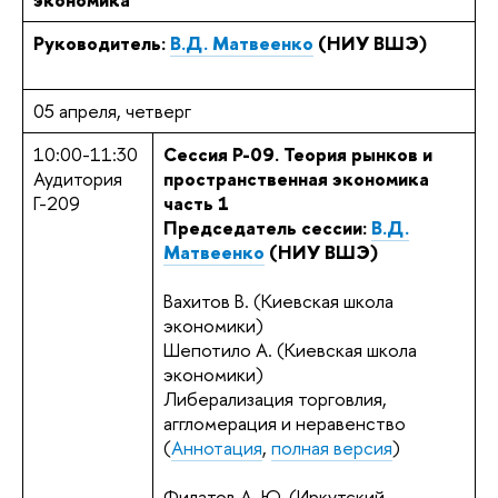
Руководитель:
В.Д. Матвеенко
(НИУ ВШЭ)
05 апреля, четверг
10:00-11:30
Сеccия P-09. Теория рынков и
Аудитория
пространственная экономика
Г-209
часть 1
Председатель сессии:
В.Д.
Матвеенко
(НИУ ВШЭ)
Вахитов В. (Киевская школа
экономики)
Шепотило А. (Киевская школа
экономики)
Либерализация торговлия,
аггломерация и неравенство
(
Аннотация
,
полная версия
)
Филатов А. Ю. (Иркутский