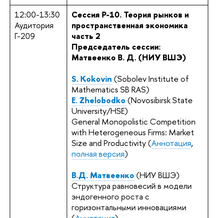
12:00-13:30
Сеccия P-10. Теория рынков и
Аудитория
пространственная экономика
Г-209
часть 2
Председатель сессии:
Матвеенко В. Д. (НИУ ВШЭ)
S. Kokovin
(Sobolev Institute of
Mathematics SB RAS)
E. Zhelobodko
(Novosibirsk State
University/HSE)
General Monopolistic Competition
with Heterogeneous Firms: Market
Size and Productivity (
Аннотация
,
полная версия
)
В.Д. Матвеенко
(НИУ ВШЭ)
Структура равновесий в модели
эндогенного роста с
горизонтальными инновациями
(
Аннотация
)