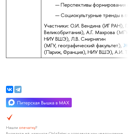
Перспективы формирования спе
Социокультурные тренды в глоба
Участники: О.И. Вендина (ИГ РАН), Г.
Великобритания), А.Г. Махрова (МГУ, 
НИУ ВШЭ), Л.В. Смирнягин
(МГУ, географический факультет),
Ж.-Ф
(Париж, Франция), НИУ ВШЭ), А.И. Тре
Нашли
опечатку
?
Выделите её, нажмите Ctrl+Enter и отправьте нам уведомление.