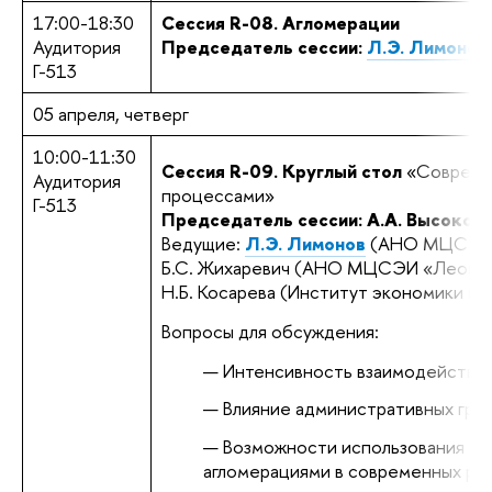
17:00-18:30
Сеccия R-08. Агломерации
Аудитория
Председатель сессии:
Л.Э. Лимонов
Г-513
05 апреля, четверг
10:00-11:30
Сеccия R-09. Круглый стол
«Современ
Аудитория
процессами»
Г-513
Председатель сессии: А.А. Высоко
Ведущие:
Л.Э. Лимонов
(АНО МЦСЭИ «
Б.С. Жихаревич (АНО МЦСЭИ «Леонть
Н.Б. Косарева (Институт экономики г
Вопросы для обсуждения:
Интенсивность взаимодействия 
Влияние административных гра
Возможности использования ме
агломерациями в современных рос