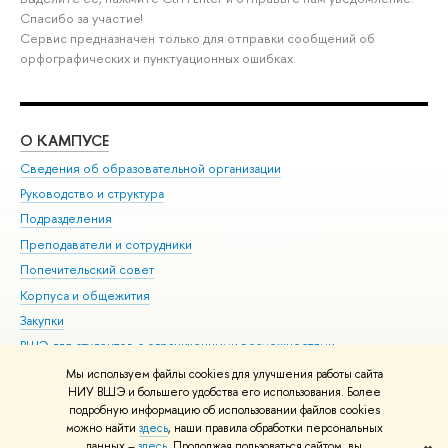
Спасибо за участие!
Сервис предназначен только для отправки сообщений об
орфографических и пунктуационных ошибках.
О КАМПУСЕ
ОБ
Сведения об образовательной организации
Мер
Руководство и структура
Мер
Подразделения
Дов
Преподаватели и сотрудники
Ол
Попечительский совет
При
Корпуса и общежития
При
Закупки
Ди
ВШЭ для студентов с ограниченными возможностями
До
здоровья и инвалидностью
Ас
Мы используем файлы cookies для улучшения работы сайта
Версия для слабовидящих
НИУ ВШЭ и большего удобства его использования. Более
Обр
подробную информацию об использовании файлов cookies
Единая платежная страница
можно найти
здесь
, наши правила обработки персональных
данных –
здесь
. Продолжая пользоваться сайтом, вы