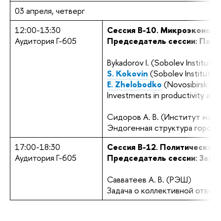
03 апреля, четверг
12:00-13:30
Сеccия B-10. Микроэкономи
Аудитория Г-605
Председатель сессии: Пара
Bykadorov I. (Sobolev Institut
S. Kokovin
(Sobolev Institute
E. Zhelobodko
(Novosibirsk Sta
Investments in productivity and
Сидоров А. В. (Институт мат
Эндогенная структура городо
17:00-18:30
Сеccия B-12. Политическая
Аудитория Г-605
Председатель сессии: Заха
Савватеев А. В. (РЭШ)
Задача о коллективной ответ