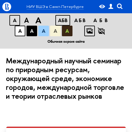
НИУ ВШЭ в Санкт-Петербурге
A
A
A
АБВ
АБВ
АБВ
А
А
А
А
А
Обычная версия сайта
Международный научный семинар
по природным ресурсам,
окружающей среде, экономике
городов, международной торговле
и теории отраслевых рынков